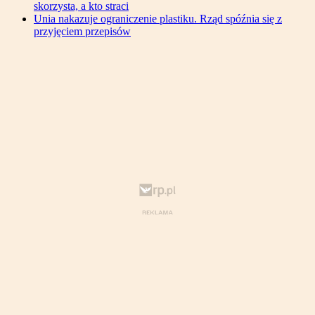
skorzysta, a kto straci
Unia nakazuje ograniczenie plastiku. Rząd spóźnia się z
przyjęciem przepisów