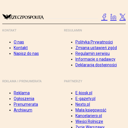
KONTAKT
REGULAMIN
O nas
Polityka Prywatności
Kontakt
Zmiana ustawień zgód
Napisz do nas
Regulamin serwisu
Informacje o nadawcy
Deklaracja dostępności
REKLAMA I PRENUMERATA
PARTNERZY
Reklama
E-kiosk.pl
Ogłoszenia
E-gazety.pl
Prenumerata
Nexto.pl
Archiwum
Mała księgowość
Kancelarierp.pl
Wieści Rolnicze
Życie Warszawy