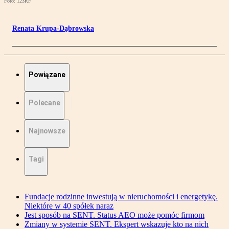
Foto: 123RF
Renata Krupa-Dąbrowska
Powiązane
Polecane
Najnowsze
Tagi
Fundacje rodzinne inwestują w nieruchomości i energetykę.
Niektóre w 40 spółek naraz
Jest sposób na SENT. Status AEO może pomóc firmom
Zmiany w systemie SENT. Ekspert wskazuje kto na nich