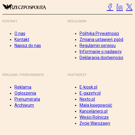
KONTAKT
REGULAMIN
O nas
Polityka Prywatności
Kontakt
Zmiana ustawień zgód
Napisz do nas
Regulamin serwisu
Informacje o nadawcy
Deklaracja dostępności
REKLAMA I PRENUMERATA
PARTNERZY
Reklama
E-kiosk.pl
Ogłoszenia
E-gazety.pl
Prenumerata
Nexto.pl
Archiwum
Mała księgowość
Kancelarierp.pl
Wieści Rolnicze
Życie Warszawy