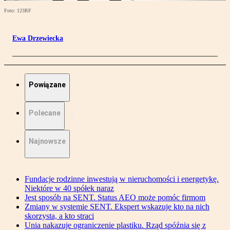
Foto: 123RF
Ewa Drzewiecka
Powiązane
Polecane
Najnowsze
Fundacje rodzinne inwestują w nieruchomości i energetykę.
Niektóre w 40 spółek naraz
Jest sposób na SENT. Status AEO może pomóc firmom
Zmiany w systemie SENT. Ekspert wskazuje kto na nich
skorzysta, a kto straci
Unia nakazuje ograniczenie plastiku. Rząd spóźnia się z