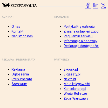
KONTAKT
REGULAMIN
O nas
Polityka Prywatności
Kontakt
Zmiana ustawień zgód
Napisz do nas
Regulamin serwisu
Informacje o nadawcy
Deklaracja dostępności
REKLAMA I PRENUMERATA
PARTNERZY
Reklama
E-kiosk.pl
Ogłoszenia
E-gazety.pl
Prenumerata
Nexto.pl
Archiwum
Mała księgowość
Kancelarierp.pl
Wieści Rolnicze
Życie Warszawy