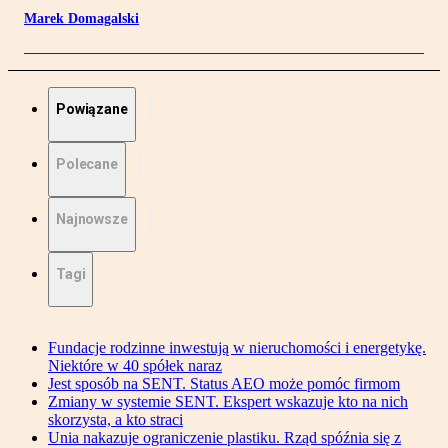
Marek Domagalski
Powiązane
Polecane
Najnowsze
Tagi
Fundacje rodzinne inwestują w nieruchomości i energetykę.
Niektóre w 40 spółek naraz
Jest sposób na SENT. Status AEO może pomóc firmom
Zmiany w systemie SENT. Ekspert wskazuje kto na nich
skorzysta, a kto straci
Unia nakazuje ograniczenie plastiku. Rząd spóźnia się z