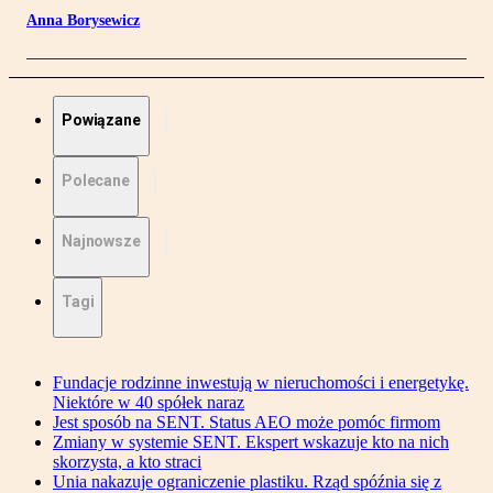
Anna Borysewicz
Powiązane
Polecane
Najnowsze
Tagi
Fundacje rodzinne inwestują w nieruchomości i energetykę.
Niektóre w 40 spółek naraz
Jest sposób na SENT. Status AEO może pomóc firmom
Zmiany w systemie SENT. Ekspert wskazuje kto na nich
skorzysta, a kto straci
Unia nakazuje ograniczenie plastiku. Rząd spóźnia się z