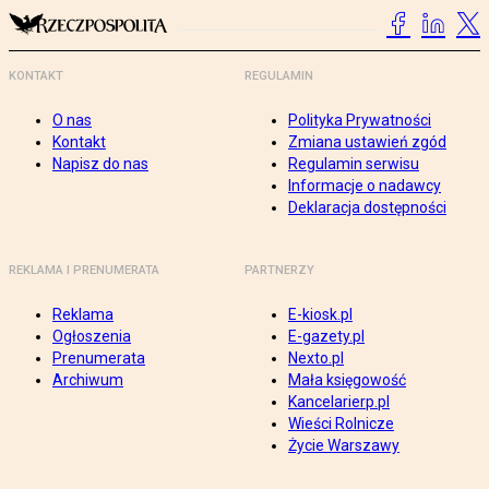
KONTAKT
REGULAMIN
O nas
Polityka Prywatności
Kontakt
Zmiana ustawień zgód
Napisz do nas
Regulamin serwisu
Informacje o nadawcy
Deklaracja dostępności
REKLAMA I PRENUMERATA
PARTNERZY
Reklama
E-kiosk.pl
Ogłoszenia
E-gazety.pl
Prenumerata
Nexto.pl
Archiwum
Mała księgowość
Kancelarierp.pl
Wieści Rolnicze
Życie Warszawy