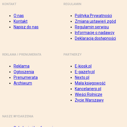
KONTAKT
REGULAMIN
O nas
Polityka Prywatności
Kontakt
Zmiana ustawień zgód
Napisz do nas
Regulamin serwisu
Informacje o nadawcy
Deklaracja dostępności
REKLAMA I PRENUMERATA
PARTNERZY
Reklama
E-kiosk.pl
Ogłoszenia
E-gazety.pl
Prenumerata
Nexto.pl
Archiwum
Mała księgowość
Kancelarierp.pl
Wieści Rolnicze
Życie Warszawy
NASZE WYDARZENIA