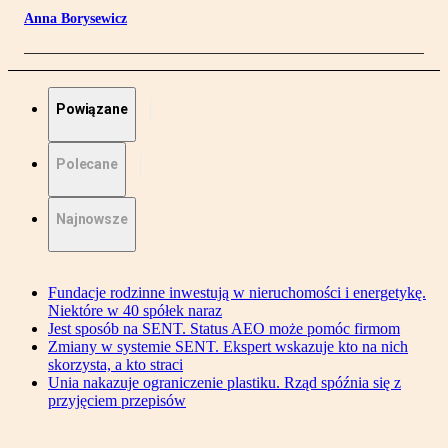
Anna Borysewicz
Powiązane
Polecane
Najnowsze
Fundacje rodzinne inwestują w nieruchomości i energetykę.
Niektóre w 40 spółek naraz
Jest sposób na SENT. Status AEO może pomóc firmom
Zmiany w systemie SENT. Ekspert wskazuje kto na nich
skorzysta, a kto straci
Unia nakazuje ograniczenie plastiku. Rząd spóźnia się z
przyjęciem przepisów