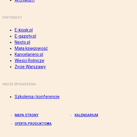
Archiwum
PARTNERZY
E-kiosk.pl
E-gazety.pl
Nexto.pl
Mała księgowość
Kancelarierp.pl
Wieści Rolnicze
Życie Warszawy
NASZE WYDARZENIA
Szkolenia i konferencje
MAPA STRONY
KALENDARIUM
OFERTA PRODUKTOWA