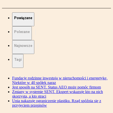
Powiązane
Polecane
Najnowsze
Tagi
Fundacje rodzinne inwestują w nieruchomości i energetykę.
Niektóre w 40 spółek naraz
Jest sposób na SENT. Status AEO może pomóc firmom
Zmiany w systemie SENT. Ekspert wskazuje kto na nich
skorzysta, a kto straci
Unia nakazuje ograniczenie plastiku. Rząd spóźnia się z
przyjęciem przepisów