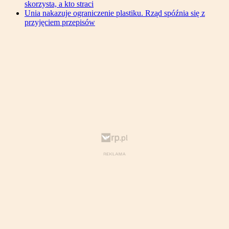
skorzysta, a kto straci
Unia nakazuje ograniczenie plastiku. Rząd spóźnia się z
przyjęciem przepisów