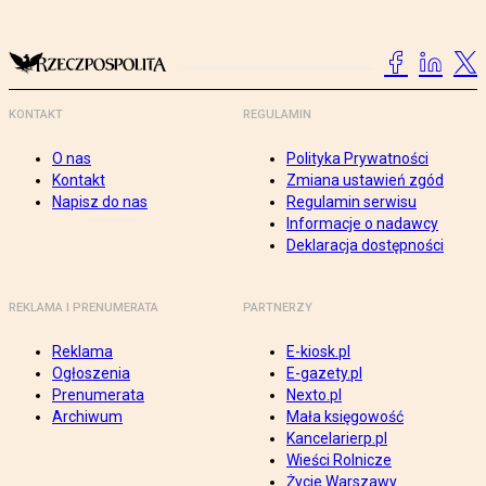
KONTAKT
REGULAMIN
O nas
Polityka Prywatności
Kontakt
Zmiana ustawień zgód
Napisz do nas
Regulamin serwisu
Informacje o nadawcy
Deklaracja dostępności
REKLAMA I PRENUMERATA
PARTNERZY
Reklama
E-kiosk.pl
Ogłoszenia
E-gazety.pl
Prenumerata
Nexto.pl
Archiwum
Mała księgowość
Kancelarierp.pl
Wieści Rolnicze
Życie Warszawy