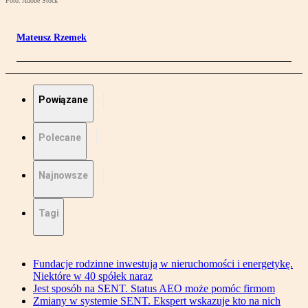
Foto: Adobe Stock
Mateusz Rzemek
Powiązane
Polecane
Najnowsze
Tagi
Fundacje rodzinne inwestują w nieruchomości i energetykę.
Niektóre w 40 spółek naraz
Jest sposób na SENT. Status AEO może pomóc firmom
Zmiany w systemie SENT. Ekspert wskazuje kto na nich