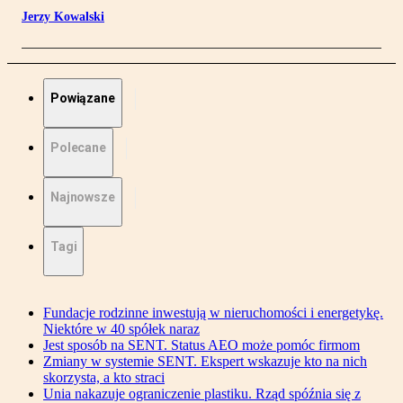
Jerzy Kowalski
Powiązane
Polecane
Najnowsze
Tagi
Fundacje rodzinne inwestują w nieruchomości i energetykę.
Niektóre w 40 spółek naraz
Jest sposób na SENT. Status AEO może pomóc firmom
Zmiany w systemie SENT. Ekspert wskazuje kto na nich
skorzysta, a kto straci
Unia nakazuje ograniczenie plastiku. Rząd spóźnia się z