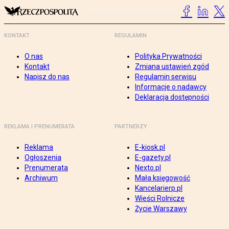
KONTAKT
REGULAMIN
O nas
Polityka Prywatności
Kontakt
Zmiana ustawień zgód
Napisz do nas
Regulamin serwisu
Informacje o nadawcy
Deklaracja dostępności
REKLAMA I PRENUMERATA
PARTNERZY
Reklama
E-kiosk.pl
Ogłoszenia
E-gazety.pl
Prenumerata
Nexto.pl
Archiwum
Mała księgowość
Kancelarierp.pl
Wieści Rolnicze
Życie Warszawy