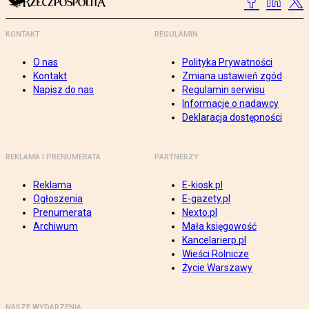
KONTAKT
REGULAMIN
O nas
Polityka Prywatności
Kontakt
Zmiana ustawień zgód
Napisz do nas
Regulamin serwisu
Informacje o nadawcy
Deklaracja dostępności
REKLAMA I PRENUMERATA
PARTNERZY
Reklama
E-kiosk.pl
Ogłoszenia
E-gazety.pl
Prenumerata
Nexto.pl
Archiwum
Mała księgowość
Kancelarierp.pl
Wieści Rolnicze
Życie Warszawy
NASZE WYDARZENIA