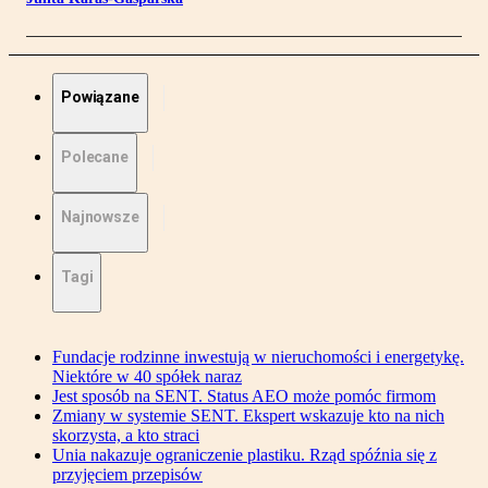
Powiązane
Polecane
Najnowsze
Tagi
Fundacje rodzinne inwestują w nieruchomości i energetykę.
Niektóre w 40 spółek naraz
Jest sposób na SENT. Status AEO może pomóc firmom
Zmiany w systemie SENT. Ekspert wskazuje kto na nich
skorzysta, a kto straci
Unia nakazuje ograniczenie plastiku. Rząd spóźnia się z
przyjęciem przepisów