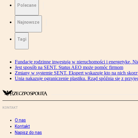
Polecane
Najnowsze
Tagi
Fundacje rodzinne inwestują w nieruchomości i energetykę. Ni
Jest sposób na SENT. Status AEO może pomóc firmom
Zmiany w systemie SENT. Ekspert wskazuje kto na nich skorzys
Unia nakazuje ograniczenie plastiku. Rząd spóźnia się z przyj
KONTAKT
O nas
Kontakt
Napisz do nas