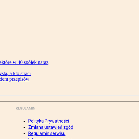
ektóre w 40 spółek naraz
ta, a kto straci
ęciem przepisów
REGULAMIN
Polityka Prywatności
Zmiana ustawień zgód
Regulamin serwisu