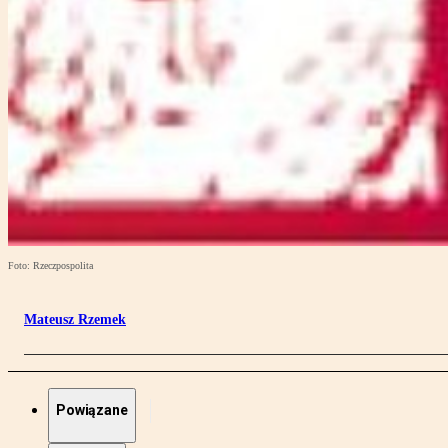
Foto: Rzeczpospolita
Mateusz Rzemek
Powiązane