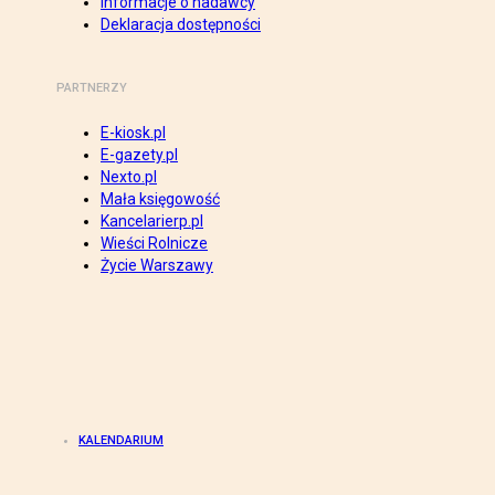
Informacje o nadawcy
Deklaracja dostępności
PARTNERZY
E-kiosk.pl
E-gazety.pl
Nexto.pl
Mała księgowość
Kancelarierp.pl
Wieści Rolnicze
Życie Warszawy
KALENDARIUM