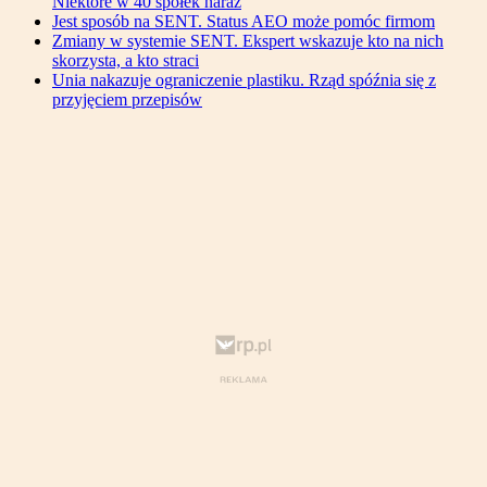
Niektóre w 40 spółek naraz
Jest sposób na SENT. Status AEO może pomóc firmom
Zmiany w systemie SENT. Ekspert wskazuje kto na nich
skorzysta, a kto straci
Unia nakazuje ograniczenie plastiku. Rząd spóźnia się z
przyjęciem przepisów