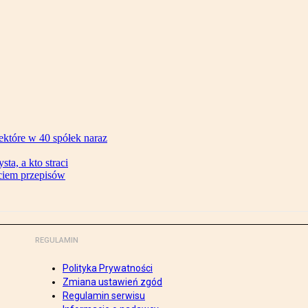
ektóre w 40 spółek naraz
ta, a kto straci
ęciem przepisów
REGULAMIN
Polityka Prywatności
Zmiana ustawień zgód
Regulamin serwisu