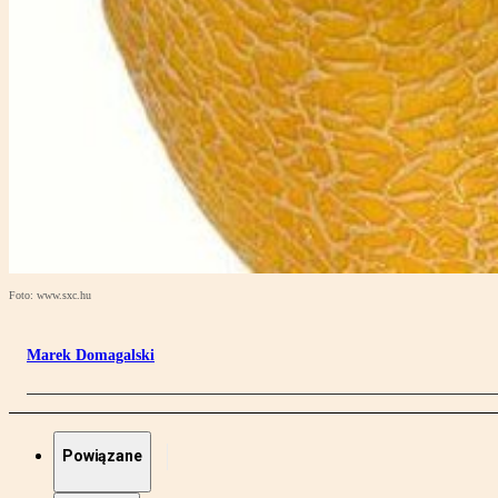
Foto: www.sxc.hu
Marek Domagalski
Powiązane