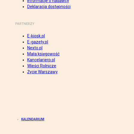
Informacje o nadawcy
Deklaracja dostępności
PARTNERZY
E-kiosk.pl
E-gazety.pl
Nexto.pl
Mała księgowość
Kancelarierp.pl
Wieści Rolnicze
Życie Warszawy
KALENDARIUM