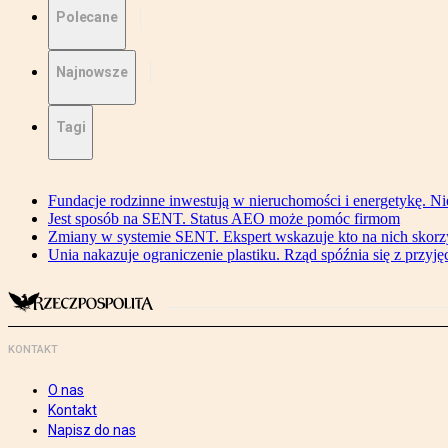
Polecane
Najnowsze
Tagi
Fundacje rodzinne inwestują w nieruchomości i energetykę. Ni
Jest sposób na SENT. Status AEO może pomóc firmom
Zmiany w systemie SENT. Ekspert wskazuje kto na nich skorzys
Unia nakazuje ograniczenie plastiku. Rząd spóźnia się z przyj
KONTAKT
O nas
Kontakt
Napisz do nas