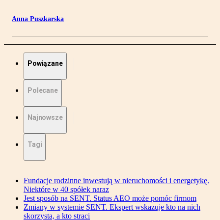
Anna Puszkarska
Powiązane
Polecane
Najnowsze
Tagi
Fundacje rodzinne inwestują w nieruchomości i energetykę.
Niektóre w 40 spółek naraz
Jest sposób na SENT. Status AEO może pomóc firmom
Zmiany w systemie SENT. Ekspert wskazuje kto na nich
skorzysta, a kto straci