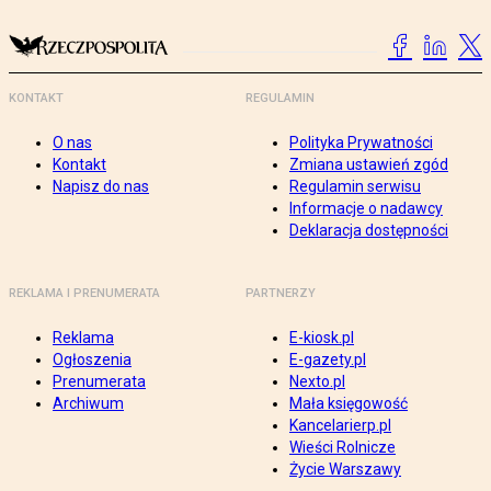
KONTAKT
REGULAMIN
O nas
Polityka Prywatności
Kontakt
Zmiana ustawień zgód
Napisz do nas
Regulamin serwisu
Informacje o nadawcy
Deklaracja dostępności
REKLAMA I PRENUMERATA
PARTNERZY
Reklama
E-kiosk.pl
Ogłoszenia
E-gazety.pl
Prenumerata
Nexto.pl
Archiwum
Mała księgowość
Kancelarierp.pl
Wieści Rolnicze
Życie Warszawy