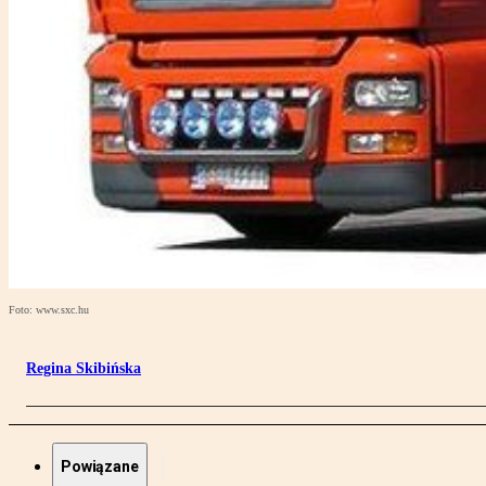
Foto: www.sxc.hu
Regina Skibińska
Powiązane