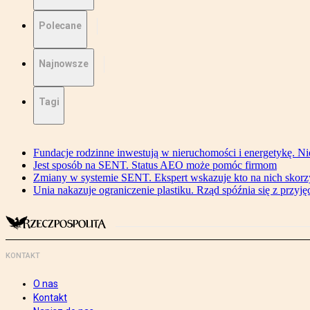
Polecane
Najnowsze
Tagi
Fundacje rodzinne inwestują w nieruchomości i energetykę. Ni
Jest sposób na SENT. Status AEO może pomóc firmom
Zmiany w systemie SENT. Ekspert wskazuje kto na nich skorzys
Unia nakazuje ograniczenie plastiku. Rząd spóźnia się z przyj
KONTAKT
O nas
Kontakt