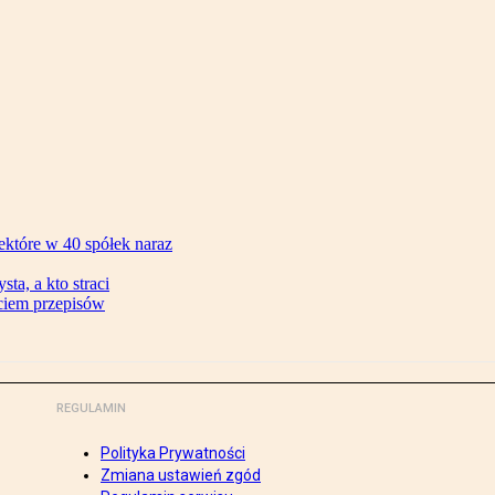
ektóre w 40 spółek naraz
ta, a kto straci
ęciem przepisów
REGULAMIN
Polityka Prywatności
Zmiana ustawień zgód