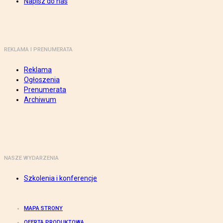
Napisz do nas
REKLAMA I PRENUMERATA
Reklama
Ogłoszenia
Prenumerata
Archiwum
NASZE WYDARZENIA
Szkolenia i konferencje
MAPA STRONY
OFERTA PRODUKTOWA