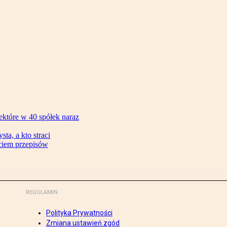
ektóre w 40 spółek naraz
ta, a kto straci
ęciem przepisów
REGULAMIN
Polityka Prywatności
Zmiana ustawień zgód