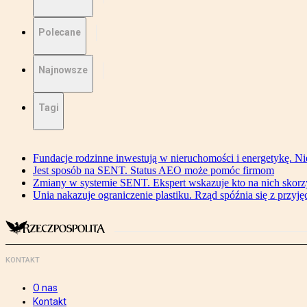
Polecane
Najnowsze
Tagi
Fundacje rodzinne inwestują w nieruchomości i energetykę. Ni
Jest sposób na SENT. Status AEO może pomóc firmom
Zmiany w systemie SENT. Ekspert wskazuje kto na nich skorzys
Unia nakazuje ograniczenie plastiku. Rząd spóźnia się z przyj
KONTAKT
O nas
Kontakt