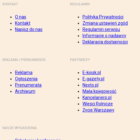
KONTAKT
REGULAMIN
O nas
Polityka Prywatności
Kontakt
Zmiana ustawień zgód
Napisz do nas
Regulamin serwisu
Informacje o nadawcy
Deklaracja dostępności
REKLAMA I PRENUMERATA
PARTNERZY
Reklama
E-kiosk.pl
Ogłoszenia
E-gazety.pl
Prenumerata
Nexto.pl
Archiwum
Mała księgowość
Kancelarierp.pl
Wieści Rolnicze
Życie Warszawy
NASZE WYDARZENIA