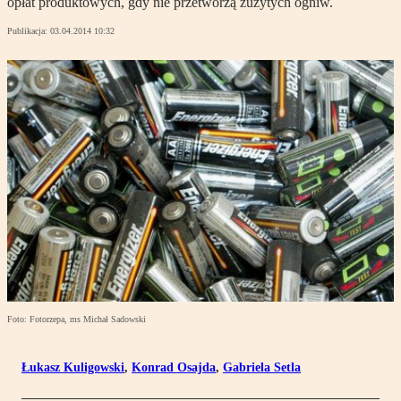
opłat produktowych, gdy nie przetworzą zużytych ogniw.
Publikacja:
03.04.2014 10:32
Foto: Fotorzepa, ms Michał Sadowski
Łukasz Kuligowski
,
Konrad Osajda
,
Gabriela Setla