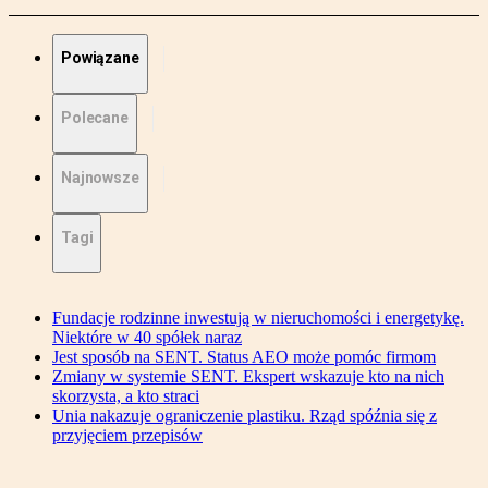
Powiązane
Polecane
Najnowsze
Tagi
Fundacje rodzinne inwestują w nieruchomości i energetykę.
Niektóre w 40 spółek naraz
Jest sposób na SENT. Status AEO może pomóc firmom
Zmiany w systemie SENT. Ekspert wskazuje kto na nich
skorzysta, a kto straci
Unia nakazuje ograniczenie plastiku. Rząd spóźnia się z
przyjęciem przepisów