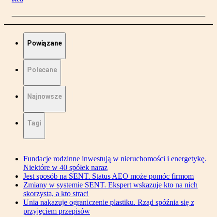
Powiązane
Polecane
Najnowsze
Tagi
Fundacje rodzinne inwestują w nieruchomości i energetykę.
Niektóre w 40 spółek naraz
Jest sposób na SENT. Status AEO może pomóc firmom
Zmiany w systemie SENT. Ekspert wskazuje kto na nich
skorzysta, a kto straci
Unia nakazuje ograniczenie plastiku. Rząd spóźnia się z
przyjęciem przepisów