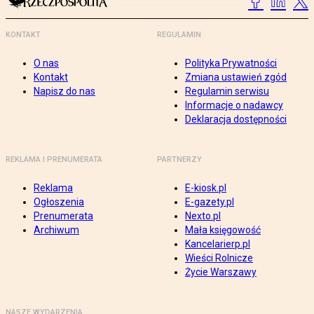
KONTAKT
REGULAMIN
O nas
Polityka Prywatności
Kontakt
Zmiana ustawień zgód
Napisz do nas
Regulamin serwisu
Informacje o nadawcy
Deklaracja dostępności
REKLAMA I PRENUMERATA
PARTNERZY
Reklama
E-kiosk.pl
Ogłoszenia
E-gazety.pl
Prenumerata
Nexto.pl
Archiwum
Mała księgowość
Kancelarierp.pl
Wieści Rolnicze
Życie Warszawy
NASZE WYDARZENIA