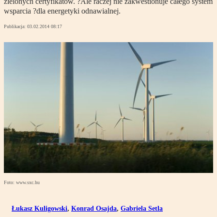
zielonych certyfikatów. ?Ale raczej nie zakwestionuje całego system
wsparcia ?dla energetyki odnawialnej.
Publikacja:
03.02.2014 08:17
Foto: www.sxc.hu
Łukasz Kuligowski
,
Konrad Osajda
,
Gabriela Setla