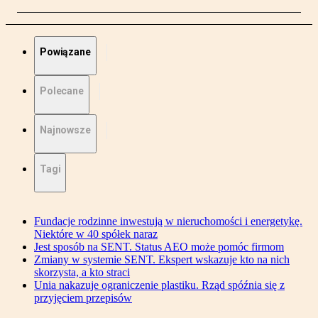
Powiązane
Polecane
Najnowsze
Tagi
Fundacje rodzinne inwestują w nieruchomości i energetykę.
Niektóre w 40 spółek naraz
Jest sposób na SENT. Status AEO może pomóc firmom
Zmiany w systemie SENT. Ekspert wskazuje kto na nich
skorzysta, a kto straci
Unia nakazuje ograniczenie plastiku. Rząd spóźnia się z
przyjęciem przepisów