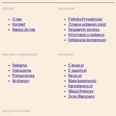
KONTAKT
REGULAMIN
O nas
Polityka Prywatności
Kontakt
Zmiana ustawień zgód
Napisz do nas
Regulamin serwisu
Informacje o nadawcy
Deklaracja dostępności
REKLAMA I PRENUMERATA
PARTNERZY
Reklama
E-kiosk.pl
Ogłoszenia
E-gazety.pl
Prenumerata
Nexto.pl
Archiwum
Mała księgowość
Kancelarierp.pl
Wieści Rolnicze
Życie Warszawy
NASZE WYDARZENIA