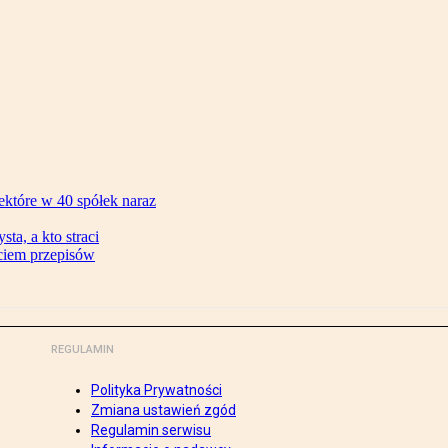
ektóre w 40 spółek naraz
ta, a kto straci
ęciem przepisów
REGULAMIN
Polityka Prywatności
Zmiana ustawień zgód
Regulamin serwisu