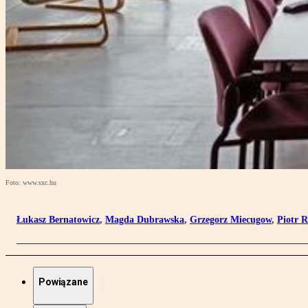
Foto: www.sxc.hu
Łukasz Bernatowicz
,
Magda Dubrawska
,
Grzegorz Miecugow
,
Piotr R
Powiązane