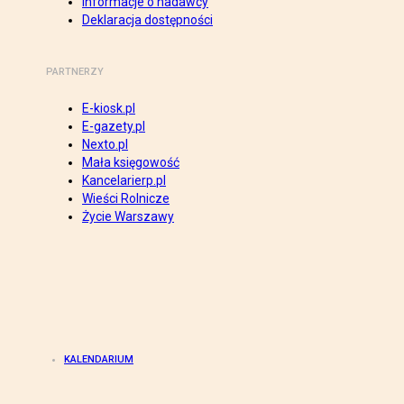
Informacje o nadawcy
Deklaracja dostępności
PARTNERZY
E-kiosk.pl
E-gazety.pl
Nexto.pl
Mała księgowość
Kancelarierp.pl
Wieści Rolnicze
Życie Warszawy
KALENDARIUM