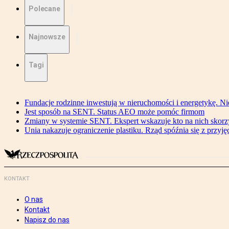
Polecane
Najnowsze
Tagi
Fundacje rodzinne inwestują w nieruchomości i energetykę. Ni
Jest sposób na SENT. Status AEO może pomóc firmom
Zmiany w systemie SENT. Ekspert wskazuje kto na nich skorzys
Unia nakazuje ograniczenie plastiku. Rząd spóźnia się z przyj
KONTAKT
O nas
Kontakt
Napisz do nas