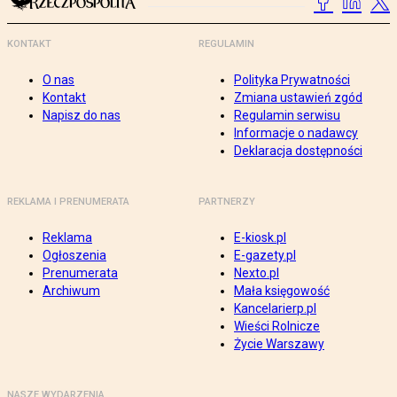
KONTAKT
REGULAMIN
O nas
Polityka Prywatności
Kontakt
Zmiana ustawień zgód
Napisz do nas
Regulamin serwisu
Informacje o nadawcy
Deklaracja dostępności
REKLAMA I PRENUMERATA
PARTNERZY
Reklama
E-kiosk.pl
Ogłoszenia
E-gazety.pl
Prenumerata
Nexto.pl
Archiwum
Mała księgowość
Kancelarierp.pl
Wieści Rolnicze
Życie Warszawy
NASZE WYDARZENIA