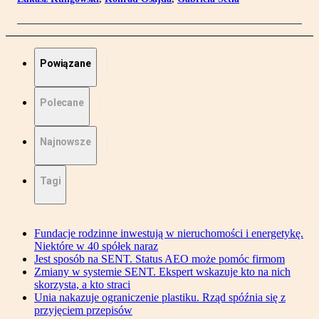
Powiązane
Polecane
Najnowsze
Tagi
Fundacje rodzinne inwestują w nieruchomości i energetykę.
Niektóre w 40 spółek naraz
Jest sposób na SENT. Status AEO może pomóc firmom
Zmiany w systemie SENT. Ekspert wskazuje kto na nich
skorzysta, a kto straci
Unia nakazuje ograniczenie plastiku. Rząd spóźnia się z
przyjęciem przepisów