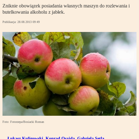
Zniknie obowiązek posiadania własnych maszyn do rozlewania i
butelkowania alkoholu z jabłek.
Publikacja:
28.08.2013 09:49
Foto: Fotorzepa/Bosiacki Roman
Łukasz Kuligowski
,
Konrad Osajda
,
Gabriela Setla