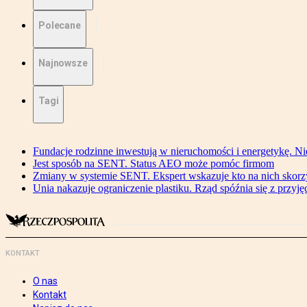
Polecane
Najnowsze
Tagi
Fundacje rodzinne inwestują w nieruchomości i energetykę. Ni
Jest sposób na SENT. Status AEO może pomóc firmom
Zmiany w systemie SENT. Ekspert wskazuje kto na nich skorzys
Unia nakazuje ograniczenie plastiku. Rząd spóźnia się z przyj
KONTAKT
O nas
Kontakt