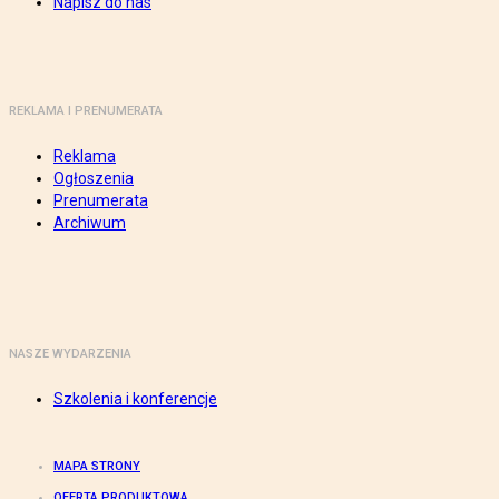
Napisz do nas
REKLAMA I PRENUMERATA
Reklama
Ogłoszenia
Prenumerata
Archiwum
NASZE WYDARZENIA
Szkolenia i konferencje
MAPA STRONY
OFERTA PRODUKTOWA