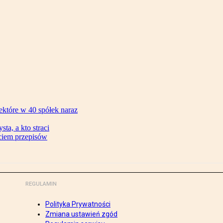
ektóre w 40 spółek naraz
ta, a kto straci
ęciem przepisów
REGULAMIN
Polityka Prywatności
Zmiana ustawień zgód