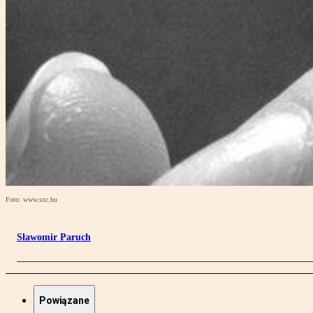
Foto: www.sxc.hu
Sławomir Paruch
Powiązane