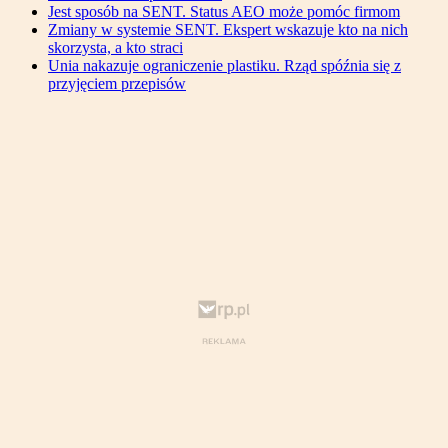
Jest sposób na SENT. Status AEO może pomóc firmom
Zmiany w systemie SENT. Ekspert wskazuje kto na nich
skorzysta, a kto straci
Unia nakazuje ograniczenie plastiku. Rząd spóźnia się z
przyjęciem przepisów