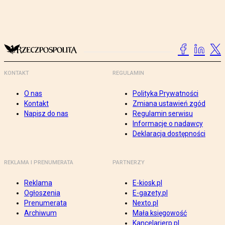
KONTAKT
REGULAMIN
O nas
Polityka Prywatności
Kontakt
Zmiana ustawień zgód
Napisz do nas
Regulamin serwisu
Informacje o nadawcy
Deklaracja dostępności
REKLAMA I PRENUMERATA
PARTNERZY
Reklama
E-kiosk.pl
Ogłoszenia
E-gazety.pl
Prenumerata
Nexto.pl
Archiwum
Mała księgowość
Kancelarierp.pl