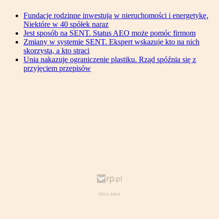
Fundacje rodzinne inwestują w nieruchomości i energetykę.
Niektóre w 40 spółek naraz
Jest sposób na SENT. Status AEO może pomóc firmom
Zmiany w systemie SENT. Ekspert wskazuje kto na nich
skorzysta, a kto straci
Unia nakazuje ograniczenie plastiku. Rząd spóźnia się z
przyjęciem przepisów