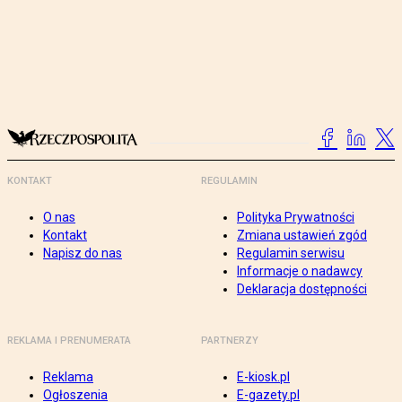
KONTAKT
REGULAMIN
O nas
Polityka Prywatności
Kontakt
Zmiana ustawień zgód
Napisz do nas
Regulamin serwisu
Informacje o nadawcy
Deklaracja dostępności
REKLAMA I PRENUMERATA
PARTNERZY
Reklama
E-kiosk.pl
Ogłoszenia
E-gazety.pl