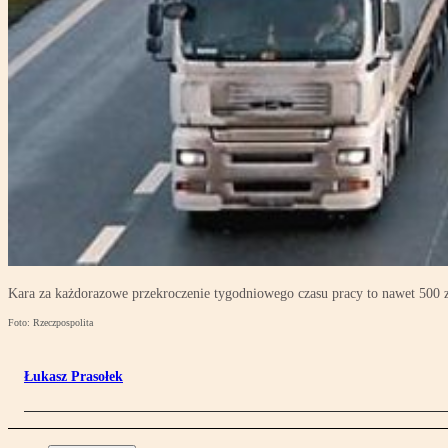
Kara za każdorazowe przekroczenie tygodniowego czasu pracy to nawet 500 z
Foto: Rzeczpospolita
Łukasz Prasołek