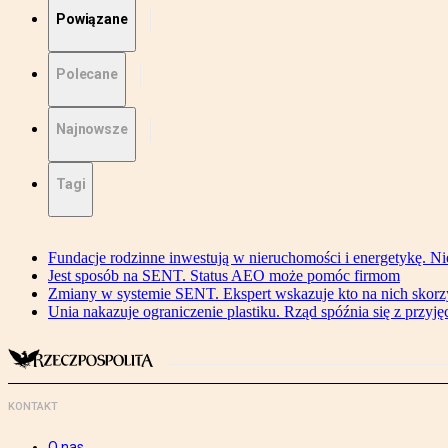
Powiązane
Polecane
Najnowsze
Tagi
Fundacje rodzinne inwestują w nieruchomości i energetykę. Ni
Jest sposób na SENT. Status AEO może pomóc firmom
Zmiany w systemie SENT. Ekspert wskazuje kto na nich skorzys
Unia nakazuje ograniczenie plastiku. Rząd spóźnia się z przyj
KONTAKT
O nas