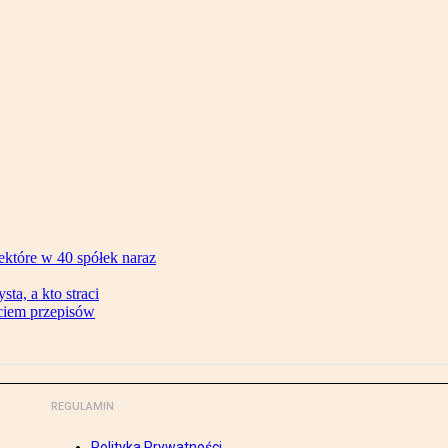
ektóre w 40 spółek naraz
ta, a kto straci
ęciem przepisów
REGULAMIN
Polityka Prywatności