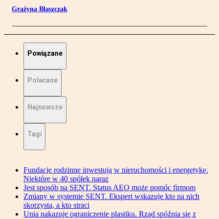
Grażyna Błaszczak
Powiązane
Polecane
Najnowsze
Tagi
Fundacje rodzinne inwestują w nieruchomości i energetykę.
Niektóre w 40 spółek naraz
Jest sposób na SENT. Status AEO może pomóc firmom
Zmiany w systemie SENT. Ekspert wskazuje kto na nich
skorzysta, a kto straci
Unia nakazuje ograniczenie plastiku. Rząd spóźnia się z