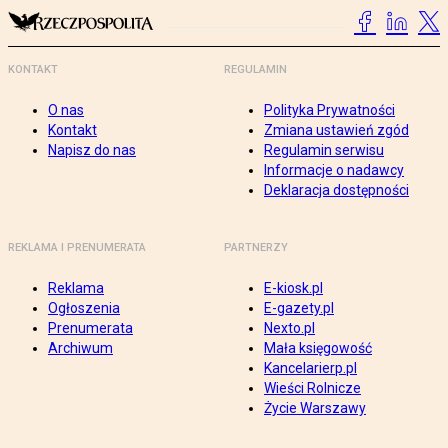
KONTAKT
REGULAMIN
O nas
Polityka Prywatności
Kontakt
Zmiana ustawień zgód
Napisz do nas
Regulamin serwisu
Informacje o nadawcy
Deklaracja dostępności
REKLAMA I PRENUMERATA
PARTNERZY
Reklama
E-kiosk.pl
Ogłoszenia
E-gazety.pl
Prenumerata
Nexto.pl
Archiwum
Mała księgowość
Kancelarierp.pl
Wieści Rolnicze
Życie Warszawy