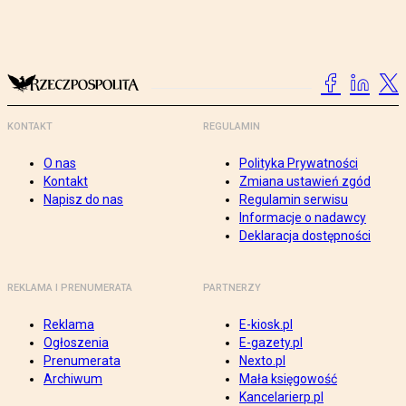
KONTAKT
REGULAMIN
O nas
Polityka Prywatności
Kontakt
Zmiana ustawień zgód
Napisz do nas
Regulamin serwisu
Informacje o nadawcy
Deklaracja dostępności
REKLAMA I PRENUMERATA
PARTNERZY
Reklama
E-kiosk.pl
Ogłoszenia
E-gazety.pl
Prenumerata
Nexto.pl
Archiwum
Mała księgowość
Kancelarierp.pl