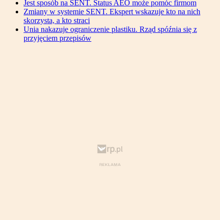
Jest sposób na SENT. Status AEO może pomóc firmom
Zmiany w systemie SENT. Ekspert wskazuje kto na nich
skorzysta, a kto straci
Unia nakazuje ograniczenie plastiku. Rząd spóźnia się z
przyjęciem przepisów