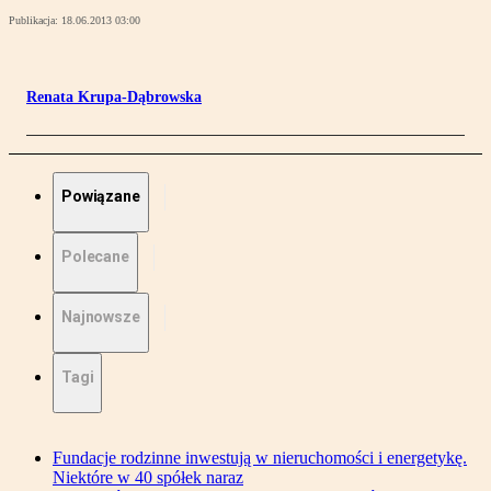
Publikacja:
18.06.2013 03:00
Renata Krupa-Dąbrowska
Powiązane
Polecane
Najnowsze
Tagi
Fundacje rodzinne inwestują w nieruchomości i energetykę.
Niektóre w 40 spółek naraz