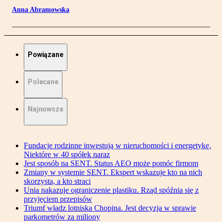
Anna Abramowska
Powiązane
Polecane
Najnowsze
Fundacje rodzinne inwestują w nieruchomości i energetykę.
Niektóre w 40 spółek naraz
Jest sposób na SENT. Status AEO może pomóc firmom
Zmiany w systemie SENT. Ekspert wskazuje kto na nich
skorzysta, a kto straci
Unia nakazuje ograniczenie plastiku. Rząd spóźnia się z
przyjęciem przepisów
Triumf władz lotniska Chopina. Jest decyzja w sprawie
parkometrów za miliony