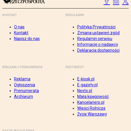
KONTAKT
REGULAMIN
O nas
Polityka Prywatności
Kontakt
Zmiana ustawień zgód
Napisz do nas
Regulamin serwisu
Informacje o nadawcy
Deklaracja dostępności
REKLAMA I PRENUMERATA
PARTNERZY
Reklama
E-kiosk.pl
Ogłoszenia
E-gazety.pl
Prenumerata
Nexto.pl
Archiwum
Mała księgowość
Kancelarierp.pl
Wieści Rolnicze
Życie Warszawy
NASZE WYDARZENIA