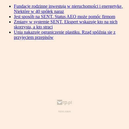
Fundacje rodzinne inwestują w nieruchomości i energetykę.
Niektóre w 40 spółek naraz
Jest sposób na SENT. Status AEO może pomóc firmom
Zmiany w systemie SENT. Ekspert wskazuje kto na nich
skorzysta, a kto straci
Unia nakazuje ograniczenie plastiku. Rząd spóźnia się z
przyjęciem przepisów