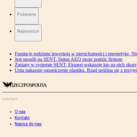
Polecane
Najnowsze
Fundacje rodzinne inwestują w nieruchomości i energetykę. Ni
Jest sposób na SENT. Status AEO może pomóc firmom
Zmiany w systemie SENT. Ekspert wskazuje kto na nich skorzys
Unia nakazuje ograniczenie plastiku. Rząd spóźnia się z przyj
KONTAKT
O nas
Kontakt
Napisz do nas