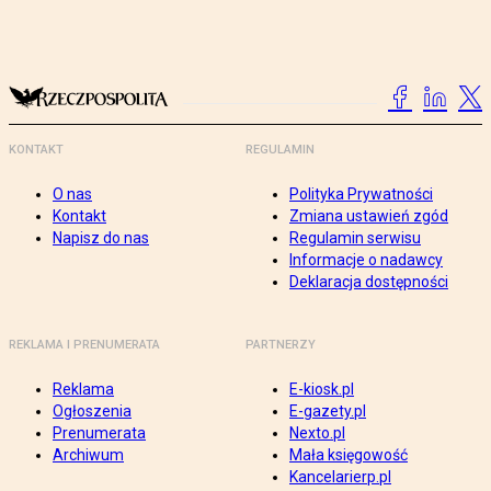
KONTAKT
REGULAMIN
O nas
Polityka Prywatności
Kontakt
Zmiana ustawień zgód
Napisz do nas
Regulamin serwisu
Informacje o nadawcy
Deklaracja dostępności
REKLAMA I PRENUMERATA
PARTNERZY
Reklama
E-kiosk.pl
Ogłoszenia
E-gazety.pl
Prenumerata
Nexto.pl
Archiwum
Mała księgowość
Kancelarierp.pl