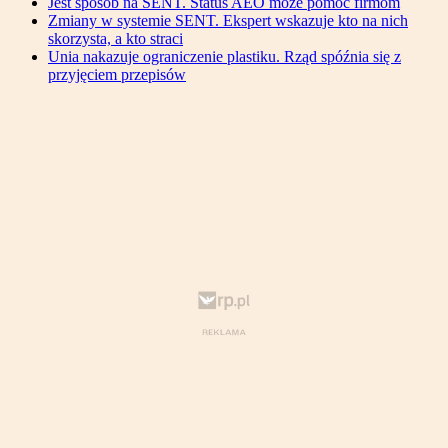
Jest sposób na SENT. Status AEO może pomóc firmom
Zmiany w systemie SENT. Ekspert wskazuje kto na nich
skorzysta, a kto straci
Unia nakazuje ograniczenie plastiku. Rząd spóźnia się z
przyjęciem przepisów