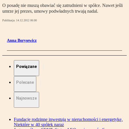
O posadę nie muszą obawiać się zatrudnieni w spółce. Nawet jeśli
umrze jej prezes, umowy podwładnych trwają nadal.
Publikacja:
14.12.2012 06:00
Anna Borysewicz
Powiązane
Polecane
Najnowsze
Fundacje rodzinne inwestują w nieruchomości i energetykę.
Niektóre w 40 spółek naraz