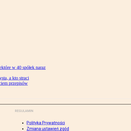
ektóre w 40 spółek naraz
ta, a kto straci
ęciem przepisów
REGULAMIN
Polityka Prywatności
Zmiana ustawień zgód