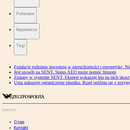
Polecane
Najnowsze
Tagi
Fundacje rodzinne inwestują w nieruchomości i energetykę. Ni
Jest sposób na SENT. Status AEO może pomóc firmom
Zmiany w systemie SENT. Ekspert wskazuje kto na nich skorzys
Unia nakazuje ograniczenie plastiku. Rząd spóźnia się z przyj
KONTAKT
O nas
Kontakt