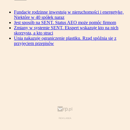
Fundacje rodzinne inwestują w nieruchomości i energetykę.
Niektóre w 40 spółek naraz
Jest sposób na SENT. Status AEO może pomóc firmom
Zmiany w systemie SENT. Ekspert wskazuje kto na nich
skorzysta, a kto straci
Unia nakazuje ograniczenie plastiku. Rząd spóźnia się z
przyjęciem przepisów