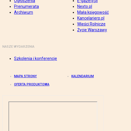
Ogłoszenia
E-gazety.pl
Prenumerata
Nexto.pl
Archiwum
Mała księgowość
Kancelarierp.pl
Wieści Rolnicze
Życie Warszawy
NASZE WYDARZENIA
Szkolenia i konferencje
MAPA STRONY
KALENDARIUM
OFERTA PRODUKTOWA