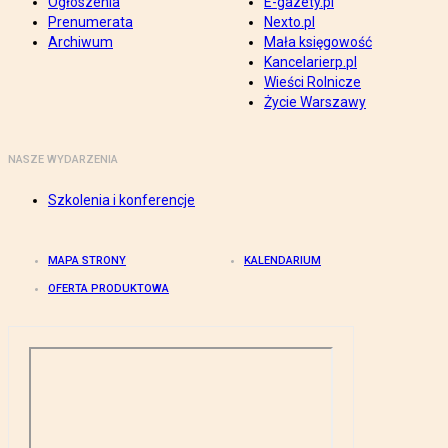
Ogłoszenia
E-gazety.pl
Prenumerata
Nexto.pl
Archiwum
Mała księgowość
Kancelarierp.pl
Wieści Rolnicze
Życie Warszawy
NASZE WYDARZENIA
Szkolenia i konferencje
MAPA STRONY
KALENDARIUM
OFERTA PRODUKTOWA