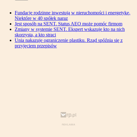
Fundacje rodzinne inwestują w nieruchomości i energetykę.
Niektóre w 40 spółek naraz
Jest sposób na SENT. Status AEO może pomóc firmom
Zmiany w systemie SENT. Ekspert wskazuje kto na nich
skorzysta, a kto straci
Unia nakazuje ograniczenie plastiku. Rząd spóźnia się z
przyjęciem przepisów