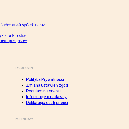
ektóre w 40 spółek naraz
ta, a kto straci
ęciem przepisów
REGULAMIN
Polityka Prywatności
Zmiana ustawień zgód
Regulamin serwisu
Informacje o nadawcy
Deklaracja dostępności
PARTNERZY