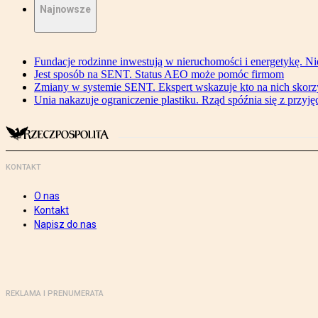
Najnowsze
Fundacje rodzinne inwestują w nieruchomości i energetykę. Ni
Jest sposób na SENT. Status AEO może pomóc firmom
Zmiany w systemie SENT. Ekspert wskazuje kto na nich skorzys
Unia nakazuje ograniczenie plastiku. Rząd spóźnia się z przyj
KONTAKT
O nas
Kontakt
Napisz do nas
REKLAMA I PRENUMERATA