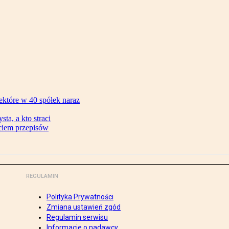
ektóre w 40 spółek naraz
ta, a kto straci
ęciem przepisów
REGULAMIN
Polityka Prywatności
Zmiana ustawień zgód
Regulamin serwisu
Informacje o nadawcy