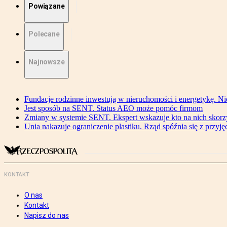
Powiązane
Polecane
Najnowsze
Fundacje rodzinne inwestują w nieruchomości i energetykę. Ni
Jest sposób na SENT. Status AEO może pomóc firmom
Zmiany w systemie SENT. Ekspert wskazuje kto na nich skorzys
Unia nakazuje ograniczenie plastiku. Rząd spóźnia się z przyj
KONTAKT
O nas
Kontakt
Napisz do nas