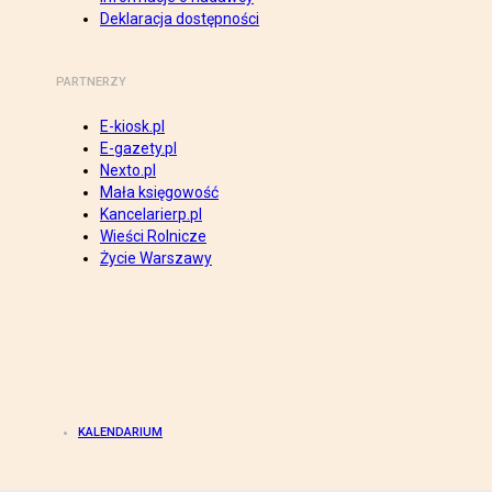
Deklaracja dostępności
PARTNERZY
E-kiosk.pl
E-gazety.pl
Nexto.pl
Mała księgowość
Kancelarierp.pl
Wieści Rolnicze
Życie Warszawy
KALENDARIUM