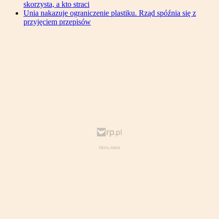
skorzysta, a kto straci
Unia nakazuje ograniczenie plastiku. Rząd spóźnia się z
przyjęciem przepisów