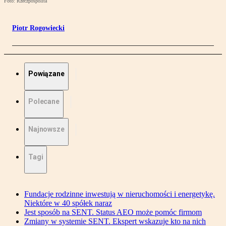
Foto: Rzeczpospolita
Piotr Rogowiecki
Powiązane
Polecane
Najnowsze
Tagi
Fundacje rodzinne inwestują w nieruchomości i energetykę.
Niektóre w 40 spółek naraz
Jest sposób na SENT. Status AEO może pomóc firmom
Zmiany w systemie SENT. Ekspert wskazuje kto na nich