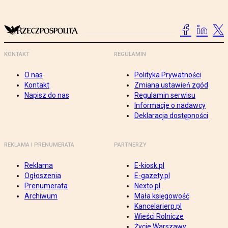
KONTAKT
REGULAMIN
O nas
Polityka Prywatności
Kontakt
Zmiana ustawień zgód
Napisz do nas
Regulamin serwisu
Informacje o nadawcy
Deklaracja dostępności
REKLAMA I PRENUMERATA
PARTNERZY
Reklama
E-kiosk.pl
Ogłoszenia
E-gazety.pl
Prenumerata
Nexto.pl
Archiwum
Mała księgowość
Kancelarierp.pl
Wieści Rolnicze
Życie Warszawy