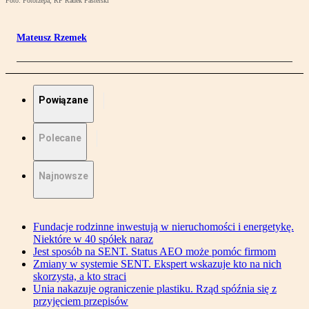
Foto: Fotorzepa, RP Radek Pasterski
Mateusz Rzemek
Powiązane
Polecane
Najnowsze
Fundacje rodzinne inwestują w nieruchomości i energetykę.
Niektóre w 40 spółek naraz
Jest sposób na SENT. Status AEO może pomóc firmom
Zmiany w systemie SENT. Ekspert wskazuje kto na nich
skorzysta, a kto straci
Unia nakazuje ograniczenie plastiku. Rząd spóźnia się z
przyjęciem przepisów