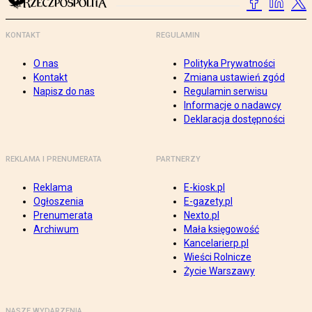
KONTAKT
REGULAMIN
O nas
Polityka Prywatności
Kontakt
Zmiana ustawień zgód
Napisz do nas
Regulamin serwisu
Informacje o nadawcy
Deklaracja dostępności
REKLAMA I PRENUMERATA
PARTNERZY
Reklama
E-kiosk.pl
Ogłoszenia
E-gazety.pl
Prenumerata
Nexto.pl
Archiwum
Mała księgowość
Kancelarierp.pl
Wieści Rolnicze
Życie Warszawy
NASZE WYDARZENIA