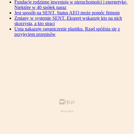
Fundacje rodzinne inwestują w nieruchomości i energetykę.
Niektóre w 40 spółek naraz
Jest sposób na SENT. Status AEO może pomóc firmom
Zmiany w systemie SENT. Ekspert wskazuje kto na nich
skorzysta, a kto straci
Unia nakazuje ograniczenie plastiku. Rząd spóźnia się z
przyjęciem przepisów