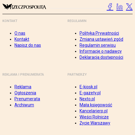
KONTAKT
REGULAMIN
O nas
Polityka Prywatności
Kontakt
Zmiana ustawień zgód
Napisz do nas
Regulamin serwisu
Informacje o nadawcy
Deklaracja dostępności
REKLAMA I PRENUMERATA
PARTNERZY
Reklama
E-kiosk.pl
Ogłoszenia
E-gazety.pl
Prenumerata
Nexto.pl
Archiwum
Mała księgowość
Kancelarierp.pl
Wieści Rolnicze
Życie Warszawy