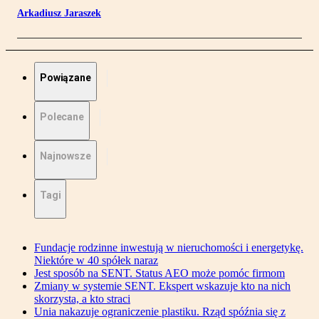
Arkadiusz Jaraszek
Powiązane
Polecane
Najnowsze
Tagi
Fundacje rodzinne inwestują w nieruchomości i energetykę.
Niektóre w 40 spółek naraz
Jest sposób na SENT. Status AEO może pomóc firmom
Zmiany w systemie SENT. Ekspert wskazuje kto na nich
skorzysta, a kto straci
Unia nakazuje ograniczenie plastiku. Rząd spóźnia się z