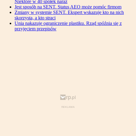
Niektóre w 40 spółek naraz
Jest sposób na SENT. Status AEO może pomóc firmom
Zmiany w systemie SENT. Ekspert wskazuje kto na nich
skorzysta, a kto straci
Unia nakazuje ograniczenie plastiku. Rząd spóźnia się z
przyjęciem przepisów