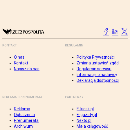
KONTAKT
REGULAMIN
O nas
Polityka Prywatności
Kontakt
Zmiana ustawień zgód
Napisz do nas
Regulamin serwisu
Informacje o nadawcy
Deklaracja dostępności
REKLAMA I PRENUMERATA
PARTNERZY
Reklama
E-kiosk.pl
Ogłoszenia
E-gazety.pl
Prenumerata
Nexto.pl
Archiwum
Mała księgowość