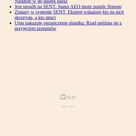
Niektóre w 40 spółek naraz
Jest sposób na SENT. Status AEO może pomóc firmom
Zmiany w systemie SENT. Ekspert wskazuje kto na nich
skorzysta, a kto straci
Unia nakazuje ograniczenie plastiku. Rząd spóźnia się z
przyjęciem przepisów