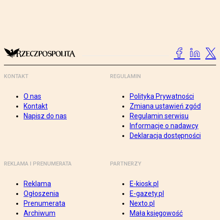
KONTAKT
REGULAMIN
O nas
Polityka Prywatności
Kontakt
Zmiana ustawień zgód
Napisz do nas
Regulamin serwisu
Informacje o nadawcy
Deklaracja dostępności
REKLAMA I PRENUMERATA
PARTNERZY
Reklama
E-kiosk.pl
Ogłoszenia
E-gazety.pl
Prenumerata
Nexto.pl
Archiwum
Mała księgowość