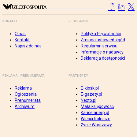
KONTAKT
REGULAMIN
O nas
Polityka Prywatności
Kontakt
Zmiana ustawień zgód
Napisz do nas
Regulamin serwisu
Informacje o nadawcy
Deklaracja dostępności
REKLAMA I PRENUMERATA
PARTNERZY
Reklama
E-kiosk.pl
Ogłoszenia
E-gazety.pl
Prenumerata
Nexto.pl
Archiwum
Mała księgowość
Kancelarierp.pl
Wieści Rolnicze
Życie Warszawy