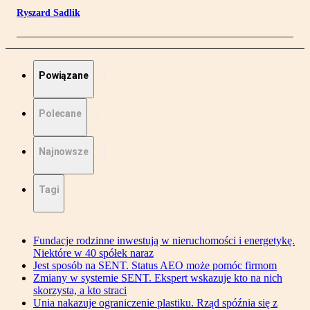
Ryszard Sadlik
Powiązane
Polecane
Najnowsze
Tagi
Fundacje rodzinne inwestują w nieruchomości i energetykę.
Niektóre w 40 spółek naraz
Jest sposób na SENT. Status AEO może pomóc firmom
Zmiany w systemie SENT. Ekspert wskazuje kto na nich
skorzysta, a kto straci
Unia nakazuje ograniczenie plastiku. Rząd spóźnia się z