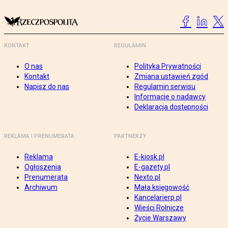
KONTAKT
REGULAMIN
O nas
Polityka Prywatności
Kontakt
Zmiana ustawień zgód
Napisz do nas
Regulamin serwisu
Informacje o nadawcy
Deklaracja dostępności
REKLAMA I PRENUMERATA
PARTNERZY
Reklama
E-kiosk.pl
Ogłoszenia
E-gazety.pl
Prenumerata
Nexto.pl
Archiwum
Mała księgowość
Kancelarierp.pl
Wieści Rolnicze
Życie Warszawy