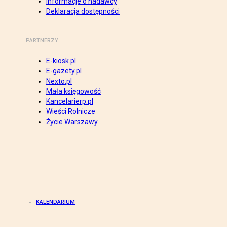
Informacje o nadawcy
Deklaracja dostępności
PARTNERZY
E-kiosk.pl
E-gazety.pl
Nexto.pl
Mała księgowość
Kancelarierp.pl
Wieści Rolnicze
Życie Warszawy
KALENDARIUM