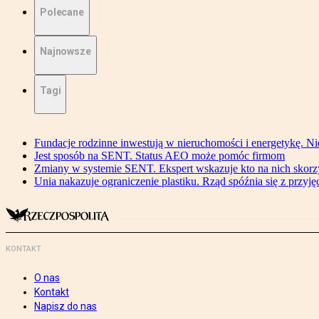
Polecane
Najnowsze
Tagi
Fundacje rodzinne inwestują w nieruchomości i energetykę. Ni
Jest sposób na SENT. Status AEO może pomóc firmom
Zmiany w systemie SENT. Ekspert wskazuje kto na nich skorzys
Unia nakazuje ograniczenie plastiku. Rząd spóźnia się z przyj
KONTAKT
O nas
Kontakt
Napisz do nas