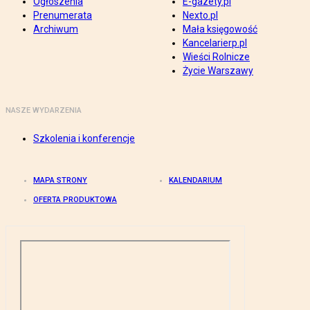
Ogłoszenia
E-gazety.pl
Prenumerata
Nexto.pl
Archiwum
Mała księgowość
Kancelarierp.pl
Wieści Rolnicze
Życie Warszawy
NASZE WYDARZENIA
Szkolenia i konferencje
MAPA STRONY
KALENDARIUM
OFERTA PRODUKTOWA