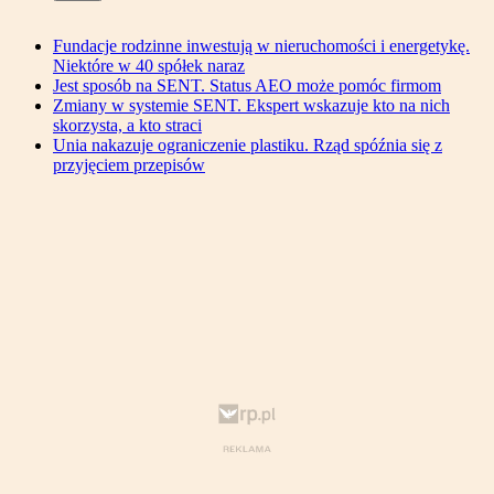
Fundacje rodzinne inwestują w nieruchomości i energetykę.
Niektóre w 40 spółek naraz
Jest sposób na SENT. Status AEO może pomóc firmom
Zmiany w systemie SENT. Ekspert wskazuje kto na nich
skorzysta, a kto straci
Unia nakazuje ograniczenie plastiku. Rząd spóźnia się z
przyjęciem przepisów