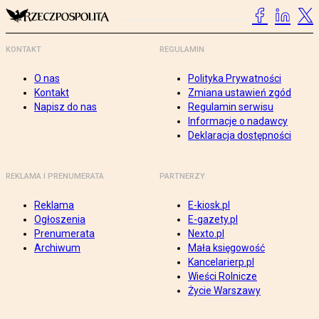
KONTAKT
REGULAMIN
O nas
Polityka Prywatności
Kontakt
Zmiana ustawień zgód
Napisz do nas
Regulamin serwisu
Informacje o nadawcy
Deklaracja dostępności
REKLAMA I PRENUMERATA
PARTNERZY
Reklama
E-kiosk.pl
Ogłoszenia
E-gazety.pl
Prenumerata
Nexto.pl
Archiwum
Mała księgowość
Kancelarierp.pl
Wieści Rolnicze
Życie Warszawy