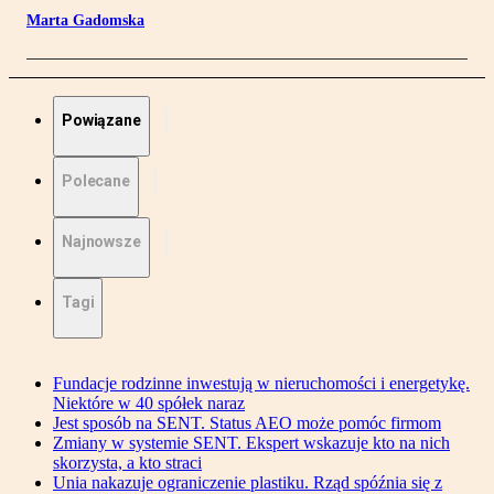
Marta Gadomska
Powiązane
Polecane
Najnowsze
Tagi
Fundacje rodzinne inwestują w nieruchomości i energetykę.
Niektóre w 40 spółek naraz
Jest sposób na SENT. Status AEO może pomóc firmom
Zmiany w systemie SENT. Ekspert wskazuje kto na nich
skorzysta, a kto straci
Unia nakazuje ograniczenie plastiku. Rząd spóźnia się z