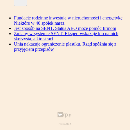
Fundacje rodzinne inwestują w nieruchomości i energetykę.
Niektóre w 40 spółek naraz
Jest sposób na SENT. Status AEO może pomóc firmom
Zmiany w systemie SENT. Ekspert wskazuje kto na nich
skorzysta, a kto straci
Unia nakazuje ograniczenie plastiku. Rząd spóźnia się z
przyjęciem przepisów