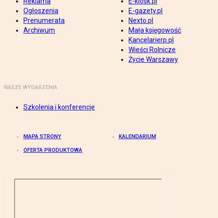
Reklama
E-kiosk.pl
Ogłoszenia
E-gazety.pl
Prenumerata
Nexto.pl
Archiwum
Mała księgowość
Kancelarierp.pl
Wieści Rolnicze
Życie Warszawy
NASZE WYDARZENIA
Szkolenia i konferencje
MAPA STRONY
KALENDARIUM
OFERTA PRODUKTOWA