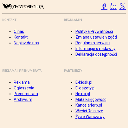
KONTAKT
REGULAMIN
O nas
Polityka Prywatności
Kontakt
Zmiana ustawień zgód
Napisz do nas
Regulamin serwisu
Informacje o nadawcy
Deklaracja dostępności
REKLAMA I PRENUMERATA
PARTNERZY
Reklama
E-kiosk.pl
Ogłoszenia
E-gazety.pl
Prenumerata
Nexto.pl
Archiwum
Mała księgowość
Kancelarierp.pl
Wieści Rolnicze
Życie Warszawy