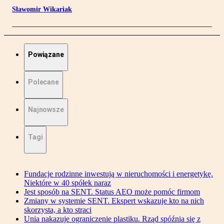
Sławomir Wikariak
Powiązane
Polecane
Najnowsze
Tagi
Fundacje rodzinne inwestują w nieruchomości i energetykę.
Niektóre w 40 spółek naraz
Jest sposób na SENT. Status AEO może pomóc firmom
Zmiany w systemie SENT. Ekspert wskazuje kto na nich
skorzysta, a kto straci
Unia nakazuje ograniczenie plastiku. Rząd spóźnia się z