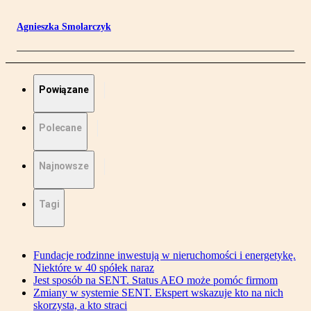
Agnieszka Smolarczyk
Powiązane
Polecane
Najnowsze
Tagi
Fundacje rodzinne inwestują w nieruchomości i energetykę.
Niektóre w 40 spółek naraz
Jest sposób na SENT. Status AEO może pomóc firmom
Zmiany w systemie SENT. Ekspert wskazuje kto na nich
skorzysta, a kto straci