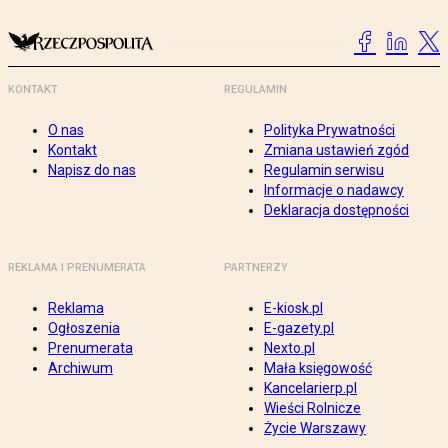
KONTAKT
REGULAMIN
O nas
Polityka Prywatności
Kontakt
Zmiana ustawień zgód
Napisz do nas
Regulamin serwisu
Informacje o nadawcy
Deklaracja dostępności
REKLAMA I PRENUMERATA
PARTNERZY
Reklama
E-kiosk.pl
Ogłoszenia
E-gazety.pl
Prenumerata
Nexto.pl
Archiwum
Mała księgowość
Kancelarierp.pl
Wieści Rolnicze
Życie Warszawy