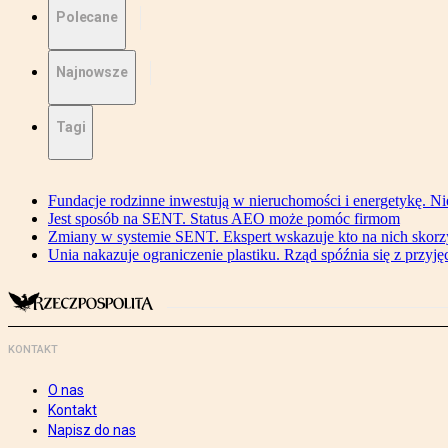
Polecane
Najnowsze
Tagi
Fundacje rodzinne inwestują w nieruchomości i energetykę. Ni
Jest sposób na SENT. Status AEO może pomóc firmom
Zmiany w systemie SENT. Ekspert wskazuje kto na nich skorzys
Unia nakazuje ograniczenie plastiku. Rząd spóźnia się z przyj
KONTAKT
O nas
Kontakt
Napisz do nas