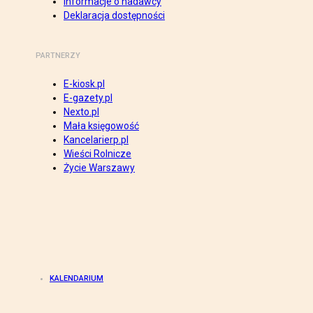
Informacje o nadawcy
Deklaracja dostępności
PARTNERZY
E-kiosk.pl
E-gazety.pl
Nexto.pl
Mała księgowość
Kancelarierp.pl
Wieści Rolnicze
Życie Warszawy
KALENDARIUM