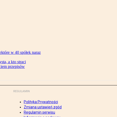
ektóre w 40 spółek naraz
ta, a kto straci
ęciem przepisów
REGULAMIN
Polityka Prywatności
Zmiana ustawień zgód
Regulamin serwisu